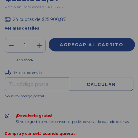
Precio sin impuestos
$214.056,75
24
cuotas de
$25.900,87
Ver más detalles
1
en stock
CAMBIAR CP
Entregas para el CP:
Medios de envío
CALCULAR
No sé mi código postal
¡Devolvelo gratis!
Si no te gustó o no te convence, podés devolverlo cuando quieras.
Comprá y cancelá cuando quieras.