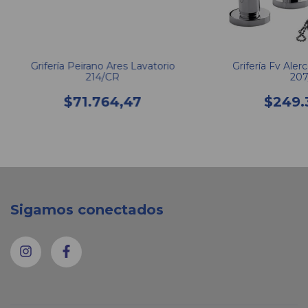
Grifería Peirano Ares Lavatorio
Grifería Fv Aler
214/CR
207
$71.764,47
$249.
Sigamos conectados