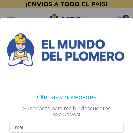
¡ENVIOS A TODO EL PAÍS!
0
Inicio
>
Promociones
>
Outlet
>
Accesorios para Cocina
Accesorios para Cocina
No tenemos resultados para tu búsqueda. Por favor,
Ofertas y novedades
intentá con otros filtros.
¡Suscríbete para recibir descuentos
exclusivos!
Sigamos conectados