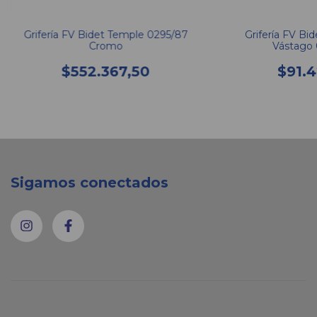
Grifería FV Bidet Temple 0295/87
Grifería FV Bid
Cromo
Vástago 
$552.367,50
$91.4
Sigamos conectados