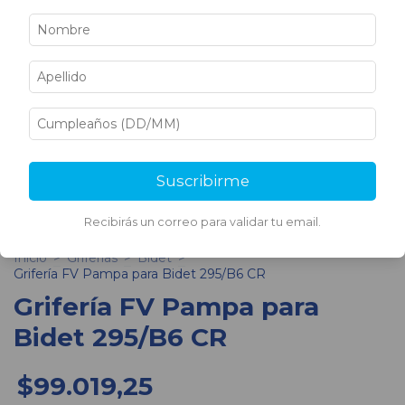
Suscribirme
1
/
2
Recibirás un correo para validar tu email.
Inicio
>
Griferías
>
Bidet
>
Grifería FV Pampa para Bidet 295/B6 CR
Grifería FV Pampa para
Bidet 295/B6 CR
$99.019,25