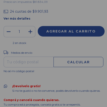
Precio sin impuestos
$81.834,09
24
cuotas de
$9.901,93
Ver más detalles
2
en stock
CAMBIAR CP
Entregas para el CP:
Medios de envío
CALCULAR
No sé mi código postal
¡Devolvelo gratis!
Si no te gustó o no te convence, podés devolverlo cuando quieras.
Comprá y cancelá cuando quieras.
Tu compra está protegida, cancelá gratis si te arrepentís.