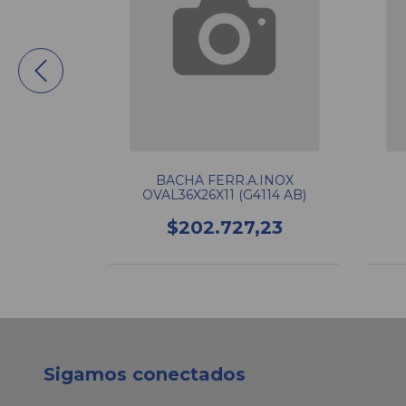
.INOX
BACHA FERR.A.INOX
4116 AS)
OVAL36X26X11 (G4114 AB)
,59
$202.727,23
Sigamos conectados