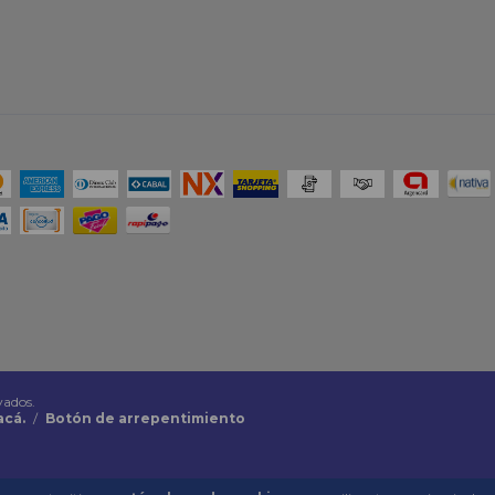
vados.
acá.
/
Botón de arrepentimiento