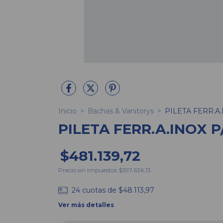
Inicio
>
Bachas & Vanitorys
>
PILETA FERR.A
PILETA FERR.A.INOX 
$481.139,72
Precio sin impuestos
$397.636,13
24
cuotas de
$48.113,97
Ver más detalles