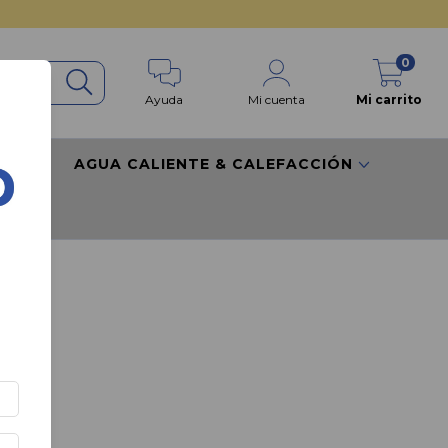
0
Ayuda
Mi cuenta
Mi carrito
RES
AGUA CALIENTE & CALEFACCIÓN
sas