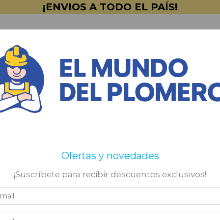
¡ENVIOS A TODO EL PAÍS!
BACHAS & MUEBLES
CAMPANAS Y EXTRACTO
INTURERÍA
⭐OFERTAS⭐
Mayorista - Empre
Ofertas y novedades
¡Suscríbete para recibir descuentos exclusivos!