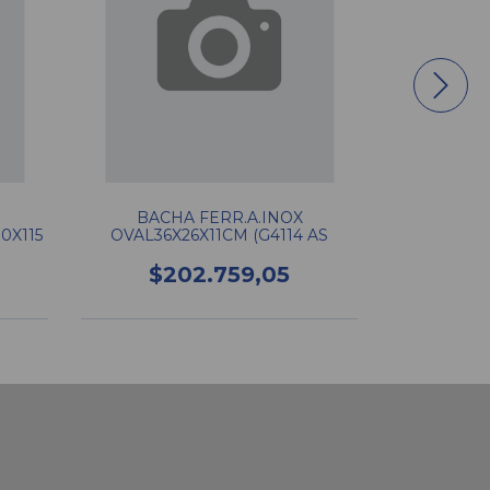
BACHA FERR.A.INOX
BACH
0X115
OVAL36X26X11CM (G4114 AS
REDOND.M
$202.759,05
$2