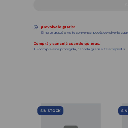
¡Devolvelo gratis!
Si no te gustó o no te convence, podés devolverlo cua
Comprá y cancelá cuando quieras.
Tu compra está protegida, cancelá gratis si te arrepentís.
SIN STOCK
SIN